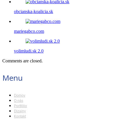
obcianska-koalicia.sk
mariegabco.com
volimludi.sk 2.0
Comments are closed.
Menu
Domov
O nás
Portfólio
Dizajny
Kontakt