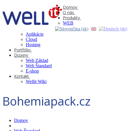
Domov
O nás
Produkty
WEB
Aplikácie
Cloud
Hosting
Portfólio
Dizajny
Web Základ
Web Štandard
E-shop
Kontakt
Wellit Wiki
Bohemiapack.cz
Domov
Web Štandard