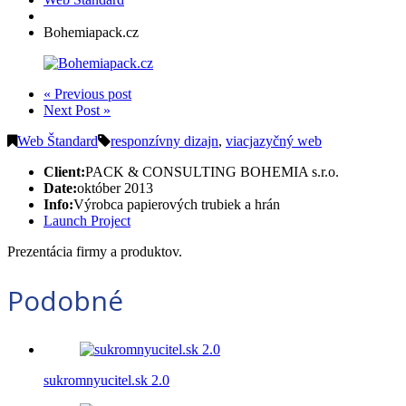
Bohemiapack.cz
« Previous post
Next Post »
Web Štandard
responzívny dizajn
,
viacjazyčný web
Client:
PACK & CONSULTING BOHEMIA s.r.o.
Date:
október 2013
Info:
Výrobca papierových trubiek a hrán
Launch Project
Prezentácia firmy a produktov.
Podobné
sukromnyucitel.sk 2.0