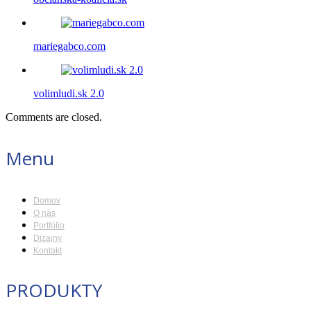
mariegabco.com
volimludi.sk 2.0
Comments are closed.
Menu
Domov
O nás
Portfólio
Dizajny
Kontakt
PRODUKTY