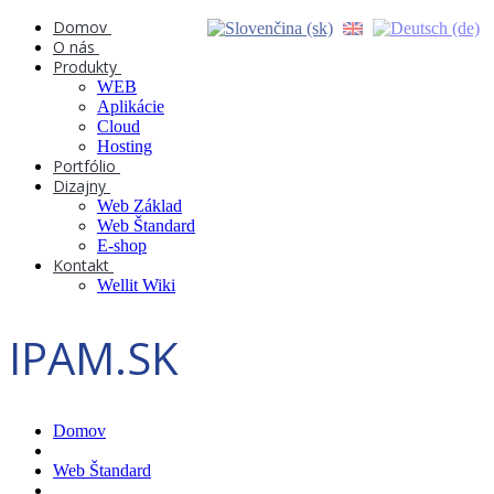
Domov
O nás
Produkty
WEB
Aplikácie
Cloud
Hosting
Portfólio
Dizajny
Web Základ
Web Štandard
E-shop
Kontakt
Wellit Wiki
IPAM.SK
Domov
Web Štandard