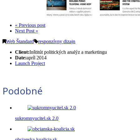
« Previous post
Next Post »
Web Štandard
responzívny dizajn
Client:
Inštitút politických analýz a marketingu
Date:
apríl 2014
Launch Project
Podobné
sukromnyucitel.sk 2.0
obcianska-koalicia.sk