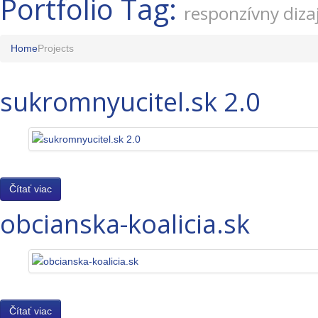
Portfolio Tag:
responzívny diza
Home
Projects
sukromnyucitel.sk 2.0
Čítať viac
obcianska-koalicia.sk
Čítať viac